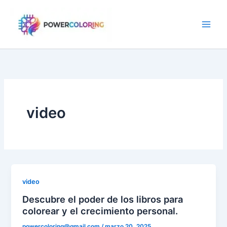
Ir
al
contenido
video
video
Descubre el poder de los libros para
colorear y el crecimiento personal.
powercoloring@gmail.com
/
marzo 20, 2025