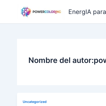
Ir
al
EnergIA para
contenido
Nombre del autor:po
Uncategorized