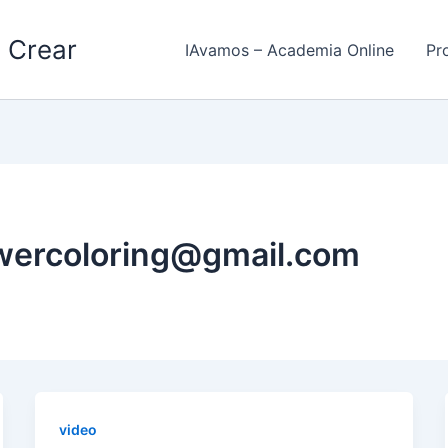
 Crear
IAvamos – Academia Online
Pr
wercoloring@gmail.com
video