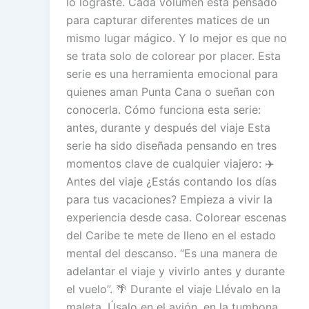
lo lograste. Cada volumen está pensado
para capturar diferentes matices de un
mismo lugar mágico. Y lo mejor es que no
se trata solo de colorear por placer. Esta
serie es una herramienta emocional para
quienes aman Punta Cana o sueñan con
conocerla. Cómo funciona esta serie:
antes, durante y después del viaje Esta
serie ha sido diseñada pensando en tres
momentos clave de cualquier viajero: ✈️
Antes del viaje ¿Estás contando los días
para tus vacaciones? Empieza a vivir la
experiencia desde casa. Colorear escenas
del Caribe te mete de lleno en el estado
mental del descanso. “Es una manera de
adelantar el viaje y vivirlo antes y durante
el vuelo”. 🌴 Durante el viaje Llévalo en la
maleta. Úsalo en el avión, en la tumbona